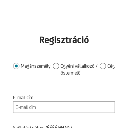
Regisztráció
Magánszemély
Egyéni vállalkozó /
Cég
őstermelő
E-mail cím
Születési dátum (ÉÉÉÉ.HH.NN)